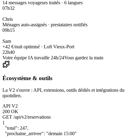
14 messages voyageurs traités · 6 langues
07h32
Chris
Ménages auto-assignés · prestataires notifiés
09h15
Sam
+42 €/nuit optimisé · Loft Vieux-Port
22h40
Votre équipe IA travaille 24h/24
Vous gardez la main
Écosystème & outils
La V2 s'ouvre : API, extensions, outils dédiés et intégrations du
quotidien.
API V2
200 OK
GET
/api/v2/reservations
{
"total":
247
,
"prochaine_arrivee": "demain 15:00"