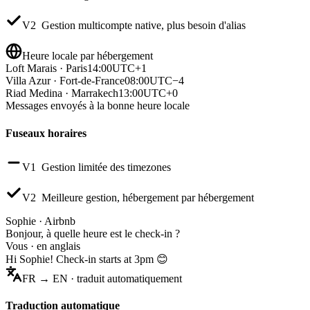
V2
Gestion multicompte native, plus besoin d'alias
Heure locale par hébergement
Loft Marais · Paris
14:00
UTC+1
Villa Azur · Fort-de-France
08:00
UTC−4
Riad Medina · Marrakech
13:00
UTC+0
Messages envoyés à la
bonne heure locale
Fuseaux horaires
V1
Gestion limitée des timezones
V2
Meilleure gestion, hébergement par hébergement
Sophie · Airbnb
Bonjour, à quelle heure est le check-in ?
Vous · en anglais
Hi Sophie! Check-in starts at 3pm 😊
FR → EN · traduit automatiquement
Traduction automatique