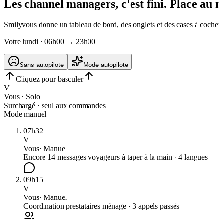
Les channel managers, c'est fini.
Place au 
Smily
vous donne un tableau de bord, des onglets et des cases à coch
Votre lundi · 06h00 → 23h00
Sans autopilote
Mode autopilote
Cliquez pour basculer
V
Vous · Solo
Surchargé · seul aux commandes
Mode manuel
07h32
V
Vous
·
Manuel
Encore 14 messages voyageurs à taper à la main · 4 langues
09h15
V
Vous
·
Manuel
Coordination prestataires ménage · 3 appels passés