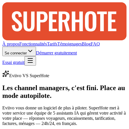
À propos
Fonctionnalités
Tarifs
Témoignages
Blog
FAQ
Démarrer gratuitement
Se connecter
Essai gratuit
Eviivo
VS SuperHote
Les channel managers, c'est fini.
Place au
mode autopilote.
Eviivo
vous donne un logiciel de plus à piloter. SuperHote met à
votre service une équipe de 5 assistants IA qui gèrent votre activité à
votre place — réponses voyageurs, encaissements, tarification,
factures, ménages — 24h/24, en français.