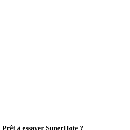
Prêt à rejoindre l'aventure ?
Si tu te reconnais dans ce poste, postule
maintenant.
Pas de filtre RH automatique, pas de questionnaire à rallonge. On te
lit, on te répond.
Candidate maintenant
Réponse sous 7 jours ouvrés ·
Setter / SDR
Prêt à essayer SuperHote ?