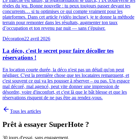
Le marché est saturé, la réglementation se durcit, l’IA bouleverse les
règles du jeu. Bonne nouvelle : tu peux toujours passer devant tes
concurrents… si tu optimises ce qui compte vraiment pour les
plateformes. Dans cet article (vidéo incluse), je te donne la méthode
terrain pour remonter dans les résultats, augmenter ton taux
d’occupation et ton revenu par nuit — sans t’épuiser.
Décoration
22 avril 2026
La déco, c'est le secret pour faire décoller tes
réservations !
En location courte durée, la déco n'est pas un détail qu'on peut
négliger. C'est la première chose que tes locataires remarquent, et
c'est souvent ce qui va les pousser à réserver – ou pas. Un espace
mal décoré, mal agencé, peut vite donner une impression de
désordre, voire d'inconfort, et c'est là que le bât blesse et que les
réservations risquent de ne pas être au rendez-vous.
Tous les articles
Prêt à essayer SuperHote ?
30 jours d'essai, sans engagement.