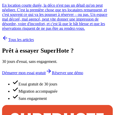
En location courte durée, la déco n'est pas un détail qu'on peut
négliger. C'est la première chose que tes locataires remarquent, et
c'est souvent ce qui va les pousser à réserver – ou pas. Un espace
mal décoré, mal agencé, peut vite donner une impression de
désordre, voire d'inconfort, et c'est là que le bât blesse et que les
réservations risquent de ne pas être au rendez-vous.
Tous les articles
Prêt à essayer SuperHote ?
30 jours d'essai, sans engagement.
Démarrer mon essai gratuit
Réserver une démo
Essai gratuit de 30 jours
Migration accompagnée
Sans engagement